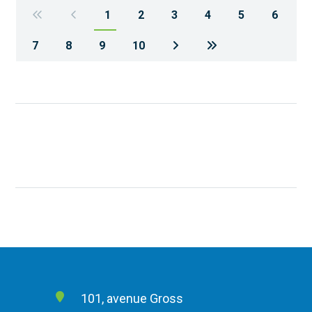
1
2
3
4
5
6
7
8
9
10
101, avenue Gross