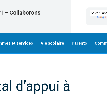
ri – Collaborons
mmes et services
Vie scolaire
Parents
Comm
al d’appui à