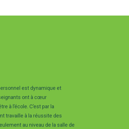
 personnel est dynamique et
nseignants ont à cœur
re à l’école. C’est par la
t travaille à la réussite des
seulement au niveau de la salle de