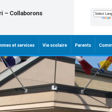
ri – Collaborons
mmes et services
Vie scolaire
Parents
Comm